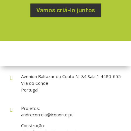
Vamos criá-lo juntos
Como nos encontrar?
Avenida Baltazar do Couto Nº 84 Sala 1 4480-655

Vila do Conde
Portugal
Projetos:

andrecorreia@iconorte.pt
Construção: