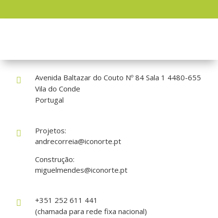
Como nos encontrar?
Avenida Baltazar do Couto Nº 84 Sala 1 4480-655

Vila do Conde
Portugal
Projetos:

andrecorreia@iconorte.pt
Construção:
miguelmendes@iconorte.pt
+351 252 611 441

(chamada para rede fixa nacional)