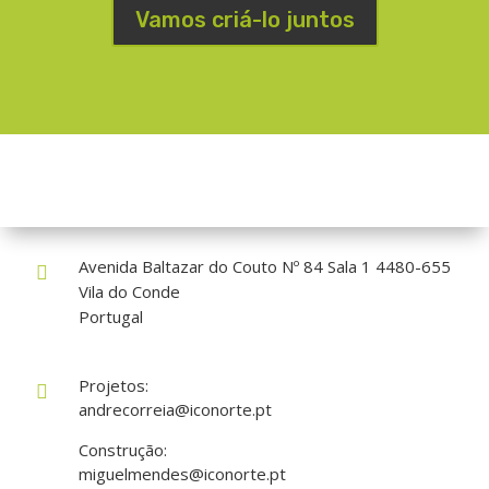
Vamos criá-lo juntos
Como nos encontrar?
Avenida Baltazar do Couto Nº 84 Sala 1 4480-655

Vila do Conde
Portugal
Projetos:

andrecorreia@iconorte.pt
Construção:
miguelmendes@iconorte.pt