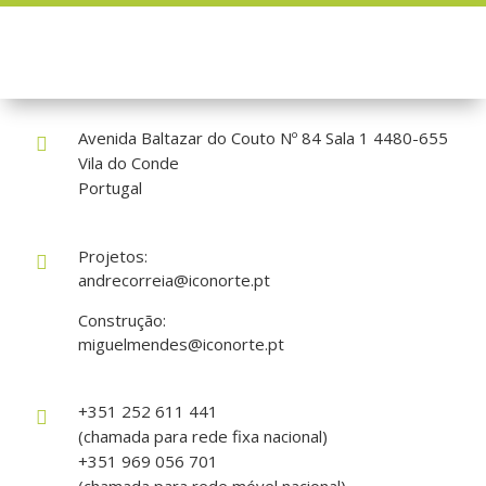
Como nos encontrar?
Avenida Baltazar do Couto Nº 84 Sala 1 4480-655

Vila do Conde
Portugal
Projetos:

andrecorreia@iconorte.pt
Construção:
miguelmendes@iconorte.pt
+351 252 611 441

(chamada para rede fixa nacional)
+351 969 056 701